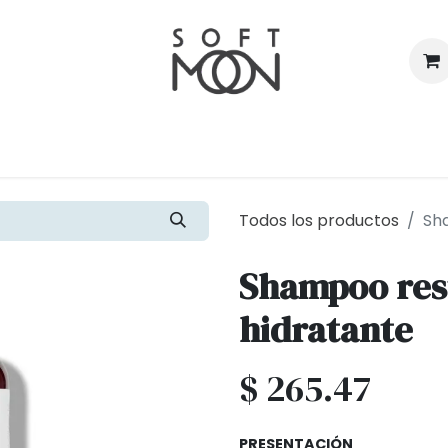
ienda
Conócenos
Contacto
Cita
C
Todos los productos
Sh
Shampoo res
hidratante
$
265.47
PRESENTACIÓN