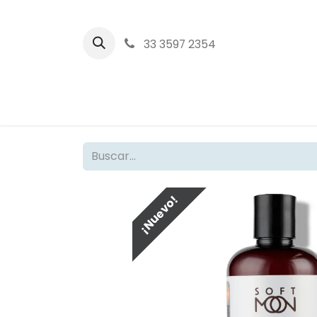
33 3597 2354‬
Inicio
T
¡Nuevo!