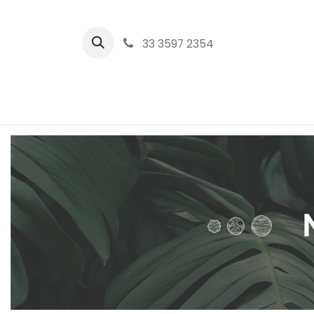
33 3597 2354‬
Inicio
T